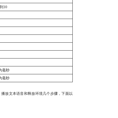
到
10
为毫秒
为毫秒
、播放文本语音和释放环境几个步骤，下面以