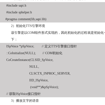
#include sapi.h
#include sphelper.h
#pragma comment(lib,sapi.lib)
2）
初始化
TTS
引擎环境
该引擎是以
COM
组件形式实现的，因此初始化的过程就是初始化
下：
ISpVoice *pSpVoice; //
定义
TTS
引擎接口指针
::CoInitialize(NULL); // COM
初始化
CoCreateInstance(CLSID_SpVoice,
NULL,
CLSCTX_INPROC_SERVER,
IID_ISpVoice,
(void**)&pSpVoice);
//
获取
ISpVoice
接口指针
3）
播放文字的语音