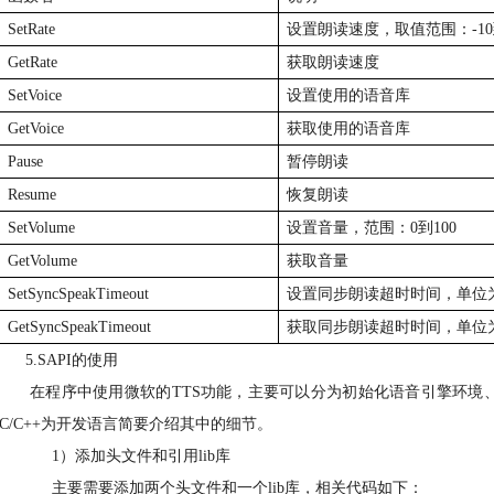
SetRate
设置朗读速度，取值范围：
-10
GetRate
获取朗读速度
SetVoice
设置使用的语音库
GetVoice
获取使用的语音库
Pause
暂停朗读
Resume
恢复朗读
SetVolume
设置音量，范围：
0
到
100
GetVolume
获取音量
SetSyncSpeakTimeout
设置同步朗读超时时间，单位
GetSyncSpeakTimeout
获取同步朗读超时时间，单位
5.
SAPI
的使用
在程序中使用微软的
TTS
功能，主要可以分为初始化语音引擎环境
C/C++
为开发语言简要介绍其中的细节。
1）
添加头文件和引用
lib
库
主要需要添加两个头文件和一个
lib
库，相关代码如下：