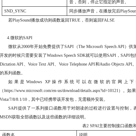
音，否则，停止它指定的声音。
SND_SYNC
同步播放声音，在播放完后
PlaySou
若
PlaySound
播放成功则函数返回
TRUE
，否则返回
FALSE
4.
微软的
SAPI
微软从
2000
年开始免费提供了
SAPI
（
The Microsoft Speech API
）供
开发的时候只需要安装了
Windows Speech SDK
就可以使用
SAPI
，
SAPI
包
Dictation API
、
Voice Text API
、
Voice Telephone API
和
Audio Objects API
的系列函数。
如果是
Windows XP
操作系统可以在微软的官网上下
（
https://www.microsoft.com/en-us/download/details.aspx?id=10121
）。如
Vista/7/8/8.1/10
，其中已经携带该开发包，无需额外安装。
SAPI
提供了一系列接口函数用于对朗读的过程进行设置与控制，
MSDN
获取全部函数以及这些函数的详细说明。
表
2 SPAI
主要控制接口函数
函数名
说明