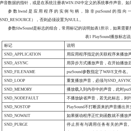
声音数据的指针，或是在系统注册表
WIN.INI
中定义的系统事件声音。如
参数
hwnd
是应用程序的实例句柄，除非
pszSound
的指向
SND_RESOURCE
），否则必须设置为
NULL
。
参数
fdwSound
是标志的组合，常用标记的说明如表
1
所示，如果需要
表
1 PlaySound
播放标志说
标记
说明
SND_APPLICATION
用应用程序指定的关联程序来播放
SND_ASYNC
用异步方式播放声音，在开始播放
SND_FILENAME
pszSound
参数指定了
WAVE
文件名。
SND_LOOP
重复播放声音，必须与
SND_ASYN
SND_MEMORY
播放载入到内存中的声音，此时
psz
SND_NODEFAULT
不播放缺省声音，若无此标志，则
P
SND_NOSTOP
PlaySound
不打断原来的声音播出并
SND_NOWAIT
如果驱动程序正忙则函数就不播放
SND_PURGE
停止所有与调用任务有关的声音