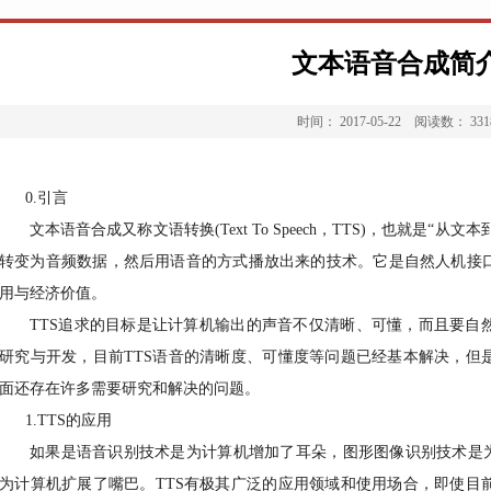
文本语音合成简
时间：
2017-05-22
阅读数：
331
0.
引言
文本语音合成又称文语转换
(Text To Speech
，
TTS)
，也就是“从文本
转变为音频数据，然后用语音的方式播放出来的技术。它是自然人机接
用与经济价值。
TTS
追求的目标是让计算机输出的声音不仅清晰、可懂，而且要自
研究与开发，目前
TTS
语音的清晰度、可懂度等问题已经基本解决，但
面还存在许多需要研究和解决的问题。
1.
TTS
的应用
如果是语音识别技术是为计算机增加了耳朵，图形图像识别技术是
为计算机扩展了嘴巴。
TTS
有极其广泛的应用领域和使用场合，即使目