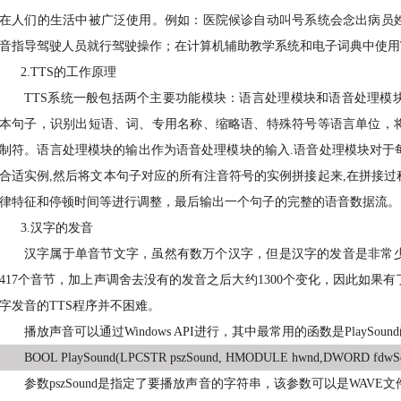
在人们的生活中被广泛使用。例如：医院候诊自动叫号系统会念出病员
音指导驾驶人员就行驾驶操作；在计算机辅助教学系统和电子词典中使用
2.
TTS
的工作原理
TTS
系统一般包括两个主要功能模块：语言处理模块和语音处理模
本句子，识别出短语、词、专用名称、缩略语、特殊符号等语言单位，
制符。语言处理模块的输出作为语音处理模块的输入
.
语音处理模块对于
合适实例
,
然后将文本句子对应的所有注音符号的实例拼接起来
,
在拼接过
律特征和停顿时间等进行调整，最后输出一个句子的完整的语音数据流。
3.
汉字的发音
汉字属于单音节文字，虽然有数万个汉字，但是汉字的发音是非常
417
个音节，加上声调舍去没有的发音之后大约
1300
个变化，因此如果有
字发音的
TTS
程序并不困难。
播放声音可以通过
Windows API
进行，其中最常用的函数是
PlaySound
BOOL PlaySound(LPCSTR pszSound, HMODULE hwnd,DWORD fdwSo
参数
pszSound
是指定了要播放声音的字符串，该参数可以是
WAVE
文