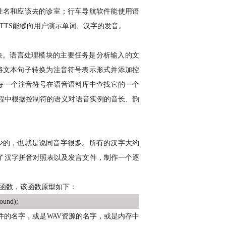
姓名和应该去的诊室；行车导航软件能使用语
TTS
能够向用户演示单词、汉字的发音。
块。语言处理模块的主要任务是分析输入的文
将文本句子转换为注音符号表示形式并添加控
每一个注音符号在语音语料库中查找它的一个
程中根据控制符的语义对语音实例的音长、韵
少的，也就是说同音字很多。所有的汉字大约
了汉字拼音对照表以及发言文件，制作一个逐
函数，该函数原型如下：
und);
件的名字，或是
WAV
资源的名字，或是内存中