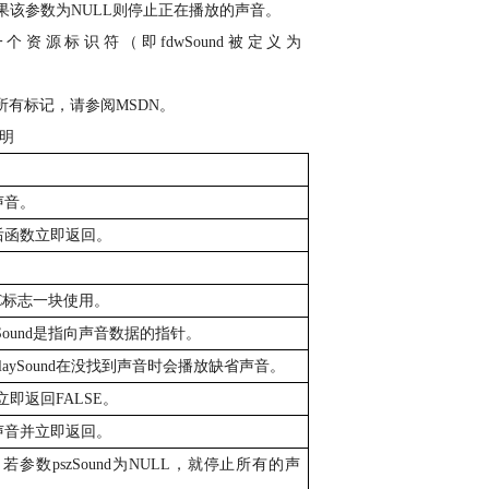
果该参数为
NULL
则停止正在播放的声音。
一个资源标识符（即
fdwSound
被定义为
所有标记，请参阅
MSDN
。
明
声音。
后函数立即返回。
C
标志一块使用。
Sound
是指向声音数据的指针。
laySound
在没找到声音时会播放缺省声音。
立即返回
FALSE
。
声音并立即返回。
。若参数
pszSound
为
NULL
，就停止所有的声