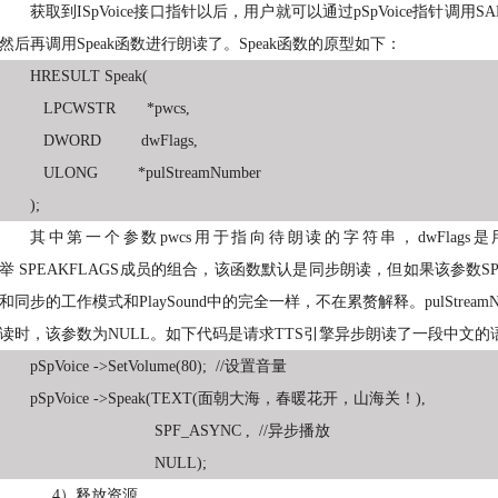
获取到
ISpVoice
接口指针以后，用户就可以通过
pSpVoice
指针调用
SA
然后再调用
Speak
函数进行朗读了。
Speak
函数的原型如下：
HRESULT Speak(
LPCWSTR *pwcs,
DWORD dwFlags,
ULONG *pulStreamNumber
);
其中第一个参数
pwcs
用于指向待朗读的字符串，
dwFlags
是
举
SPEAKFLAGS
成员的组合，该函数默认是同步朗读，但如果该参数
S
和同步的工作模式和
PlaySound
中的完全一样，不在累赘解释。
pulStream
读时，该参数为
NULL
。如下代码是请求
TTS
引擎异步朗读了一段中文的
pSpVoice ->SetVolume(80); //
设置音量
pSpVoice ->Speak(TEXT(
面朝大海，春暖花开，山海关！
),
SPF_ASYNC , //
异步播放
NULL);
4）
释放资源