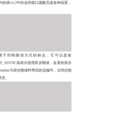
PI
的表
14.2
中的这些接口函数完成各种设置，
用于控制朗读方式的标志，它可以是枚
PF_ASYNC
就表示使用异步朗读，这里的异步
Number
为异步朗读时带回的流编号，当同步朗
语言。