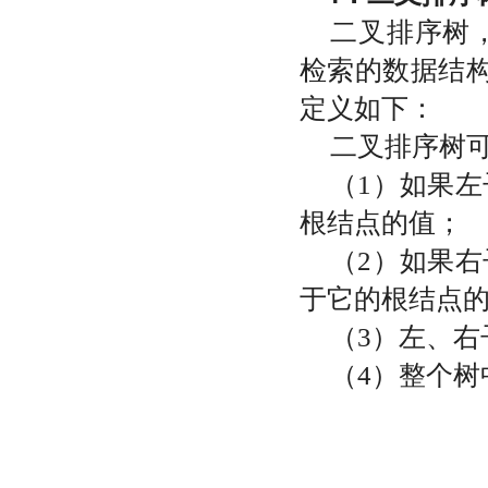
二叉排序树
检索的数据结
定义如下：
二叉排序树
（
1
）如果左
根结点的值；
（
2
）如果右
于它的根结点
（
3
）左、右
（
4
）整个树