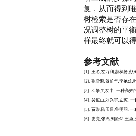
复，从而得到
树检索是否存
况调整树的平
样最终就可以
参考文献
[1].
王冬
,
左万利
,
赫枫龄
,
彭
[2].
张雪源
,
贺前华
,
李艳雄
,
[3].
邓攀
,
刘功申
.
一种高效
[4].
吴恒山
,
刘兴宇
,
左琼
.
一
[5].
贾崇
,
陆玉昌
,
鲁明羽
.
一
[6].
史亮
,
张鸿
,
刘欣然
,
王勇
,