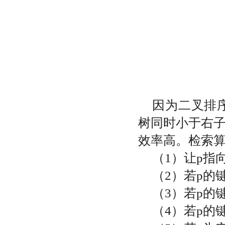
因为二叉排
树同时小于右
效率高。检索
（
1
）让
p
指
（
2
）若
p
的
（
3
）若
p
的
（
4
）若
p
的