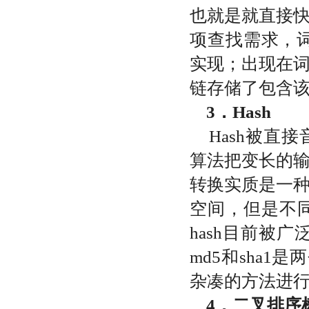
也就是就直接
项查找需求，
实现；出现在
链存储了包含
3．
Hash
Hash
被直接
算法把变长的
转换实质是一
空间，但是不
hash
目前被广
md5
和
sha1
是两
杂凑的方法进
4．
二叉排序