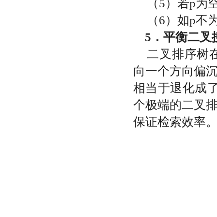
（
5
）若
p
为
（
6
）如
p
不
5．
平衡二叉
二叉排序树
向一个方向偏
相当于退化成
个极端的二叉
保证检索效率